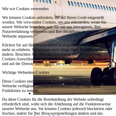
Wie wir Cookies verwenden
Wir können Cookies anfordern, die auf Ihrem Gerät eingestellt
werden. Wir verwenden Cookies, um uns mitzuteilen, wenn Sie
unsere Webseite besuchen, wie Sie mit uns interagieren, Ihre
Nutzererfahrung verbessern und Ihre Beziehung zu unserer
Webseite anpassen.
Klicken Sie auf die verschiedenen Kategorienüberschriften, um
mehr zu erfahren. Sie können auch einige Ihrer Einstellungen
ändern. Beachten Sie, dass das Blockieren einiger Arten von
Cookies Auswirkungen auf Ihre Erfahrung auf unseren Webseite
und auf die Dienste haben kann, die wir anbieten können.
Wichtige Webseiten-Cookies
Diese Cookies sind unbedingt erforderlich, um Ihnen über unsere
Webseite verfügbare Dienste bereitzustellen und einige ihrer
Funktionen zu nutzen.
Da diese Cookies für die Bereitstellung der Website unbedingt
erforderlich sind, wirkt sich die Ablehnung auf die Funktionsweise
unserer Webseite aus. Sie können Cookies jederzeit blockieren oder
löschen, indem Sie Ihre Browsereinstellungen ändern und das