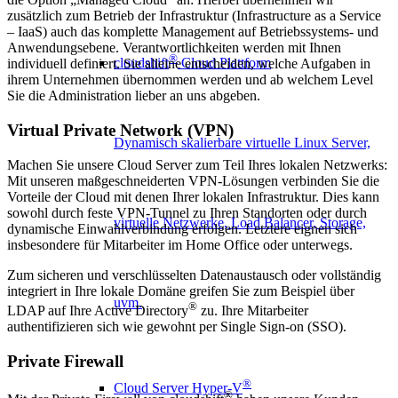
zusätzlich zum Betrieb der Infrastruktur (Infrastructure as a Service
– IaaS) auch das komplette Management auf Betriebssystems- und
Anwendungsebene. Verantwortlichkeiten werden mit Ihnen
®
cloudshift
Cloud Plattform
individuell definiert. Sie alleine entscheiden, welche Aufgaben in
ihrem Unternehmen übernommen werden und ab welchem Level
Sie die Administration lieber an uns abgeben.
Virtual Private Network (VPN)
Dynamisch skalierbare virtuelle Linux Server,
Machen Sie unsere Cloud Server zum Teil Ihres lokalen Netzwerks:
Mit unseren maßgeschneiderten VPN-Lösungen verbinden Sie die
Vorteile der Cloud mit denen Ihrer lokalen Infrastruktur. Dies kann
sowohl durch feste VPN-Tunnel zu Ihren Standorten oder durch
virtuelle Netzwerke, Load Balancer, Storage,
dynamische Einwahlverbindung erfolgen. Letztere eignen sich
insbesondere für Mitarbeiter im Home Office oder unterwegs.
Zum sicheren und verschlüsselten Datenaustausch oder vollständig
integriert in Ihre lokale Domäne greifen Sie zum Beispiel über
uvm.
®
LDAP auf Ihre Active Directory
zu. Ihre Mitarbeiter
authentifizieren sich wie gewohnt per Single Sign-on (SSO).
Private Firewall
®
Cloud Server Hyper-V
®