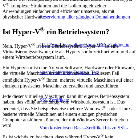
®
V
komplexe Strukturen und die Isolierung einzelner
Anwendungen einfacher und effizienter umsetzen, als mit
Reservierung aller gängigen Domainendungen
physischer Hardware.
®
Ist Hyper-V
ein Betriebssystem?
(TLD) und Verwaltung Ihrer DNS-Einträge in
®
®
Nein, Hyper-V
ist kein Betriebssystem. Hyper-V
ist eine
Virtualisierungssoftware, die als Hypervisor bezeichnet wird und auf
einem Wirtsbetriebssystem läuft.
Ein Hypervisor ist eine Art von Software, Hardware oder Firmware,
einem Enterprise Domain-Tool
die virtuelle Maschinen erstellt und verwaltet. In diesem Fall
®
ermöglicht Hyper-V
Ihnen, mehrere virtuelle Maschinen auf einer
einzigen physischen Maschine zu erstellen und auszuführen.
Jede dieser virtuellen Maschinen kann ihr eigenes Betriebssystem
SSL Zertifikate
haben, das völlig unabhängig vom Wirtsbetriebssystem ist. Das
®
bedeutet, dass Sie beispielsweise mehrere Windows
– oder Linux-
basierte virtuelle Maschinen auf einem einzigen physischen
Computer ausführen könnten, der mit Windows Server betrieben
wird.
Vom kostenlosen Basis-Zertifikat bis zu SSL-
®
Es ist wichtig zu beachten, dass während Hyper-V
kein