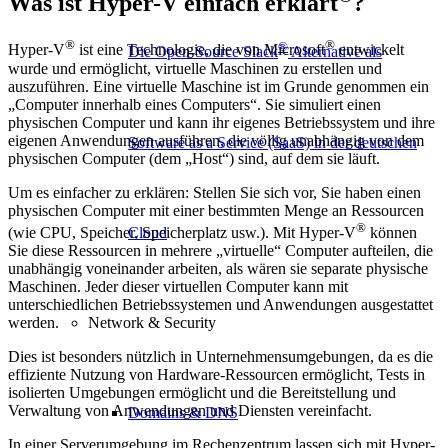
Was ist Hyper-V einfach erklärt
?
®
®
®
Hyper-V
ist eine Technologie, die von Microsoft
entwickelt
Die Open-Source Slack
Alternative als
wurde und ermöglicht, virtuelle Maschinen zu erstellen und
auszuführen. Eine virtuelle Maschine ist im Grunde genommen ein
„Computer innerhalb eines Computers“. Sie simuliert einen
physischen Computer und kann ihr eigenes Betriebssystem und ihre
eigenen Anwendungen ausführen, die völlig unabhängig von dem
Software as a Service (SaaS) in der deutschen
physischen Computer (dem „Host“) sind, auf dem sie läuft.
Um es einfacher zu erklären: Stellen Sie sich vor, Sie haben einen
physischen Computer mit einer bestimmten Menge an Ressourcen
®
Cloud
(wie CPU, Speicher, Speicherplatz usw.). Mit Hyper-V
können
Sie diese Ressourcen in mehrere „virtuelle“ Computer aufteilen, die
unabhängig voneinander arbeiten, als wären sie separate physische
Maschinen. Jeder dieser virtuellen Computer kann mit
unterschiedlichen Betriebssystemen und Anwendungen ausgestattet
Network & Security
werden.
Dies ist besonders nützlich in Unternehmensumgebungen, da es die
effiziente Nutzung von Hardware-Ressourcen ermöglicht, Tests in
isolierten Umgebungen ermöglicht und die Bereitstellung und
Verwaltung von Anwendungen und Diensten vereinfacht.
Domains & DNS
In einer Serverumgebung im Rechenzentrum lassen sich mit Hyper-