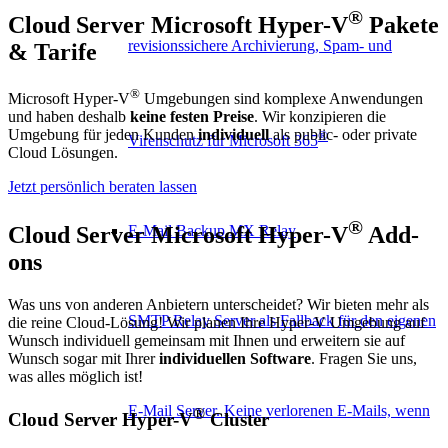
®
Cloud Server Microsoft Hyper-V
Pakete
revisionssichere Archivierung, Spam- und
&
Tarife
®
Microsoft Hyper-V
Umgebungen sind komplexe Anwendungen
und haben deshalb
keine festen Preise
. Wir konzipieren die
Umgebung für jeden Kunden
individuell
als public- oder private
®
Virenschutz für Microsoft 365
Cloud Lösungen.
Jetzt persönlich beraten lassen
®
Cloud Server Microsoft Hyper-V
Add-
E-Mail Backup MX Relay
ons
Was uns von anderen Anbietern unterscheidet? Wir bieten mehr als
SMTP Relay Server als Fallback für den eigenen
die reine Cloud-Lösung! Wir planen Ihre Hyper-V Umgebung auf
Wunsch individuell gemeinsam mit Ihnen und erweitern sie auf
Wunsch sogar mit Ihrer
individuellen Software
. Fragen Sie uns,
was alles möglich ist!
E-Mail Server. Keine verlorenen E-Mails, wenn
®
Cloud Server Hyper-V
Cluster