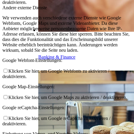
deaktivieren.
Andere externe Dienste
Wir verwenden auch verschiedene externe Dienste wie Google
Webfonts, Google Maps und externe Videoanbieter. Da diese
Anbieter möglicherweise personenbezogene Daten wie Ihre IP-
Adresse erfassen, können Sie diese hier sperren. Bitte beachten Sie,
dass dies die Funktionalität und das Erscheinungsbild unserer
Website erheblich beeinträchtigen kann. Änderungen werden
wirksam, sobald Sie die Seite neu laden.
Banking & Finance
Google Webfont-Einstellungen:
Klicken Sie hier, um Google Webfonts zu aktivieren /
deaktivieren.
Google Map-Einstellungen:
Klicken Sie hier, um Google Maps zu aktivieren / deaktivieren.
Google reCaptcha-Einstellungen:
Klicken Sie hier, um Google reCaptcha zu aktivieren /
deaktivieren.
Einbettung von Vimeo- und Youtube-Videos: