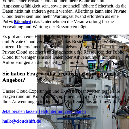
Vorteile einer Private Cloud können mehr Kontrolle und
Anpassungsfähigkeit sein, sowie potenziell höhere Sicherheit, da die
Daten nicht mit anderen geteilt werden. Allerdings kann eine Private
Cloud teurer sein und mehr Wartungsaufwand erfordern als eine
Public Cloud, da das Unternehmen die Verantwortung für die
Branchen
Verwaltung und Wartung der Ressourcen trägt.
Es gibt auch eine Hybrid-Cloud, die eine Kombination aus Public-
und Private Cloud verwendet, um das Beste aus beiden Welten zu
nutzen. Unternehmen können beispielsweise sensible Daten in einer
Private Cloud speichern und gleichzeitig die Ressourcen der Public
Cloud für weniger sensible Daten oder Anwendungen mit hohen
Anforderungen an die Skalierbarkeit nutzen.
Sie haben Fragen oder benötigen ein individuelles
Angebot?
Unsere Cloud-Expertinnen und Experten beantworten gerne Ihre
Fragen rund um Konzeption, Implementierung und den Betrieb
Ihrer Anwendungen in der Cloud. Wir freuen uns auf Ihre Anfrage!
Jetzt beraten lassen
Telefontermin vereinbaren
hallo@cloudshift.de