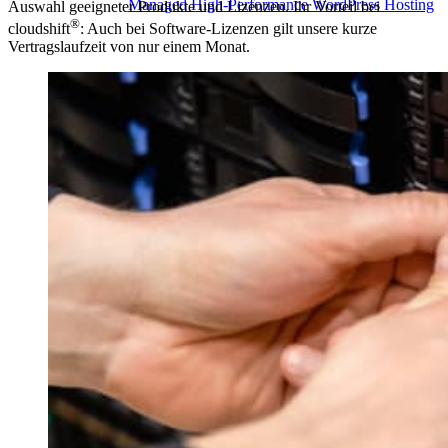
Managed High-Performance WordPress Hosting
Auswahl geeigneter Produkte und Lizenzen. Ihr Vorteil bei
®
cloudshift
: Auch bei Software-Lizenzen gilt unsere kurze
Vertragslaufzeit von nur einem Monat.
und WordPress Update- und Wartungs-Pakete
®
TYPO3
Hosting
®
Managed High-Performance Typo3
Hosting
Shop Hosting