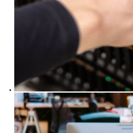
Shop Hosting
Professionelle Managed Hosting für alle
gängigen Shop- und E-Commerce Systeme
®
Shopware
Hosting
Managed High-Performance Hosting für das