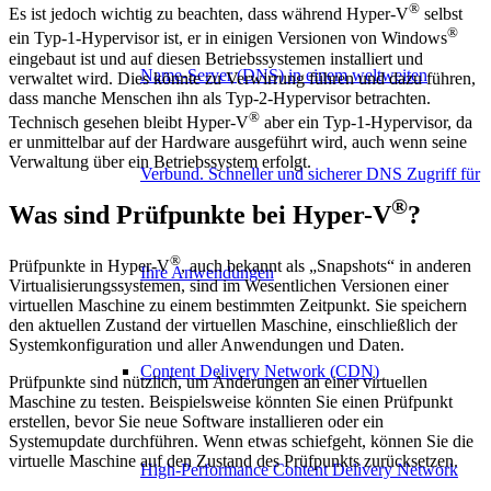
®
Es ist jedoch wichtig zu beachten, dass während Hyper-V
selbst
®
ein Typ-1-Hypervisor ist, er in einigen Versionen von Windows
eingebaut ist und auf diesen Betriebssystemen installiert und
Name-Server (DNS) in einem weltweiten
verwaltet wird. Dies könnte zu Verwirrung führen und dazu führen,
dass manche Menschen ihn als Typ-2-Hypervisor betrachten.
®
Technisch gesehen bleibt Hyper-V
aber ein Typ-1-Hypervisor, da
er unmittelbar auf der Hardware ausgeführt wird, auch wenn seine
Verwaltung über ein Betriebssystem erfolgt.
Verbund. Schneller und sicherer DNS Zugriff für
®
Was sind Prüfpunkte bei Hyper-V
?
®
Prüfpunkte in Hyper-V
, auch bekannt als „Snapshots“ in anderen
Ihre Anwendungen
Virtualisierungssystemen, sind im Wesentlichen Versionen einer
virtuellen Maschine zu einem bestimmten Zeitpunkt. Sie speichern
den aktuellen Zustand der virtuellen Maschine, einschließlich der
Systemkonfiguration und aller Anwendungen und Daten.
Content Delivery Network (CDN)
Prüfpunkte sind nützlich, um Änderungen an einer virtuellen
Maschine zu testen. Beispielsweise könnten Sie einen Prüfpunkt
erstellen, bevor Sie neue Software installieren oder ein
Systemupdate durchführen. Wenn etwas schiefgeht, können Sie die
virtuelle Maschine auf den Zustand des Prüfpunkts zurücksetzen.
High-Performance Content Delivery Network