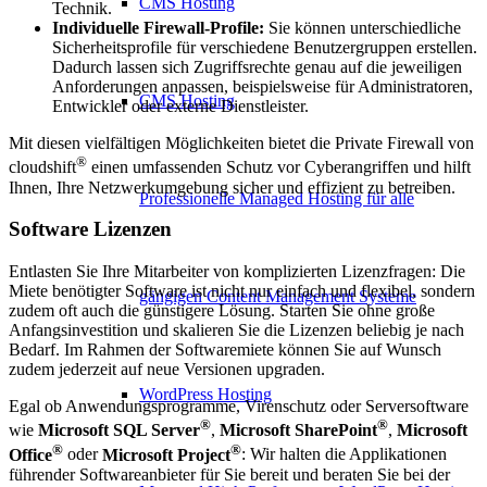
CMS Hosting
Technik.
Individuelle Firewall-Profile:
Sie können unterschiedliche
Sicherheitsprofile für verschiedene Benutzergruppen erstellen.
Dadurch lassen sich Zugriffsrechte genau auf die jeweiligen
Anforderungen anpassen, beispielsweise für Administratoren,
CMS Hosting
Entwickler oder externe Dienstleister.
Mit diesen vielfältigen Möglichkeiten bietet die Private Firewall von
®
cloudshift
einen umfassenden Schutz vor Cyberangriffen und hilft
Ihnen, Ihre Netzwerkumgebung sicher und effizient zu betreiben.
Professionelle Managed Hosting für alle
Software Lizenzen
Entlasten Sie Ihre Mitarbeiter von komplizierten Lizenzfragen: Die
Miete benötigter Software ist nicht nur einfach und flexibel, sondern
gängigen Content Management Systeme
zudem oft auch die günstigere Lösung. Starten Sie ohne große
Anfangsinvestition und skalieren Sie die Lizenzen beliebig je nach
Bedarf. Im Rahmen der Softwaremiete können Sie auf Wunsch
zudem jederzeit auf neue Versionen upgraden.
WordPress Hosting
Egal ob Anwendungsprogramme, Virenschutz oder Serversoftware
®
®
wie
Microsoft SQL Server
,
Microsoft SharePoint
,
Microsoft
®
®
Office
oder
Microsoft Project
: Wir halten die Applikationen
führender Softwareanbieter für Sie bereit und beraten Sie bei der