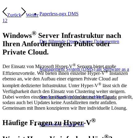
Paperless-ngx DMS
Zurück
Weiter
1
2
®
Windows
Server Infrastruktur nach
Das führende Open-Source Dokumenten
Ihren Anforderungen. Public oder
Private Cloud.
®
Der Einsatz von Microsoft Hyper-V
Servern bietet große
Management System (DMS) als Software as a
®
Effizienzvorteile. Wir bieten ihnen einzelne Hyper-V
Instanzen
ebenso an, wie den Aufbau einer eigenen Private Cloud auf
®
komplett dedizierter Infrastruktur. Unter Hyper-V
lässt sich die
Verfügbarkeit durch den Einsatz von Clustering weiter steigern.
Dabei werden einzelne Instanzen redundant zur Verfügung gestellt,
Service (SaaS) in der deutschen Cloud
sodass auch bei Updates keine Ausfallzeiten mehr anfallen.
Gemeinsam mit Ihnen konzipieren wir Ihre individuelle Lösung.
®
Häufige Fragen zu Hyper-V
Mattermost Team-Chat
®