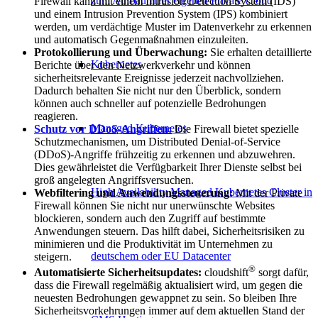
zum Aufbau Ihrer eigenen Private Cloud
Firewall kann mit einem Intrusion Detection System (IDS)
und einem Intrusion Prevention System (IPS) kombiniert
werden, um verdächtige Muster im Datenverkehr zu erkennen
und automatisch Gegenmaßnahmen einzuleiten.
Protokollierung und Überwachung:
Sie erhalten detaillierte
Kubernetes
Berichte über den Netzwerkverkehr und können
sicherheitsrelevante Ereignisse jederzeit nachvollziehen.
Dadurch behalten Sie nicht nur den Überblick, sondern
können auch schneller auf potenzielle Bedrohungen
reagieren.
Managed Kubernetes
Schutz vor DDoS-Angriffen:
Die Firewall bietet spezielle
Schutzmechanismen, um Distributed Denial-of-Service
(DDoS)-Angriffe frühzeitig zu erkennen und abzuwehren.
Dies gewährleistet die Verfügbarkeit Ihrer Dienste selbst bei
groß angelegten Angriffsversuchen.
High Availability Managed Kubernetes Cluster in
Webfiltering und Anwendungssteuerung:
Mit der Private
Firewall können Sie nicht nur unerwünschte Websites
blockieren, sondern auch den Zugriff auf bestimmte
Anwendungen steuern. Das hilft dabei, Sicherheitsrisiken zu
minimieren und die Produktivität im Unternehmen zu
deutschem oder EU Datacenter
steigern.
®
Automatisierte Sicherheitsupdates:
cloudshift
sorgt dafür,
dass die Firewall regelmäßig aktualisiert wird, um gegen die
neuesten Bedrohungen gewappnet zu sein. So bleiben Ihre
Sicherheitsvorkehrungen immer auf dem aktuellen Stand der