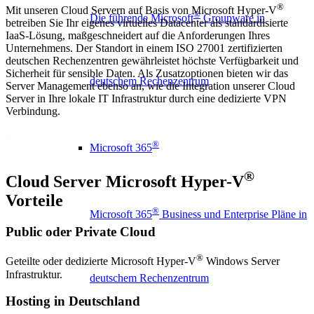
®
Mit unseren Cloud Servern auf Basis von Microsoft Hyper-V
®
Die führende Microsoft
Groupware in
betreiben Sie Ihr eigenes virtuelles Datacenter als standardisierte
IaaS-Lösung, maßgeschneidert auf die Anforderungen Ihres
Unternehmens. Der Standort in einem ISO 27001 zertifizierten
deutschen Rechenzentren gewährleistet höchste Verfügbarkeit und
Sicherheit für sensible Daten. Als Zusatzoptionen bieten wir das
deutschem Rechenzentrum
Server Management ebenso an, wie die Integration unserer Cloud
Server in Ihre lokale IT Infrastruktur durch eine dedizierte VPN
Verbindung.
®
Microsoft 365
®
Cloud Server Microsoft Hyper-V
Vorteile
®
Microsoft 365
Business und Enterprise Pläne in
Public oder Private Cloud
®
Geteilte oder dedizierte Microsoft Hyper-V
Windows Server
Infrastruktur.
deutschem Rechenzentrum
Hosting in Deutschland