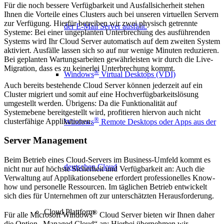
Für die noch bessere Verfügbarkeit und Ausfallsicherheit stehen
Ihnen die Vorteile eines Clusters auch bei unseren virtuellen Servern
zur Verfügung. Hierfür betreiben wir zwei physisch getrennte
der E-Mail Server ausfällt.
Systeme: Bei einer ungeplanten Unterbrechung des ausführenden
Systems wird Ihr Cloud Server automatisch auf dem zweiten System
aktiviert. Ausfälle lassen sich so auf nur wenige Minuten reduzieren.
Bei geplanten Wartungsarbeiten gewährleisten wir durch die Live-
Migration, dass es zu keinerlei Unterbrechung kommt.
®
Windows
Virtual Desktops (VDI)
Auch bereits bestehende Cloud Server können jederzeit auf ein
Cluster migriert und somit auf eine Hochverfügbarkeitslösung
umgestellt werden. Übrigens: Da die Funktionalität auf
Systemebene bereitgestellt wird, profitieren hiervon auch nicht
®
clusterfähige Applikationen.
Windows
Remote Desktops oder Apps aus der
Server Management
Beim Betrieb eines Cloud-Servers im Business-Umfeld kommt es
deutschen Cloud
nicht nur auf höchste Sicherheit und Verfügbarkeit an: Auch die
Verwaltung auf Applikationsebene erfordert professionelles Know-
how und personelle Ressourcen. Im täglichen Betrieb entwickelt
sich dies für Unternehmen oft zur unterschätzten Herausforderung.
Cloud Plattform
®
Für alle Microsoft Windows
Cloud Server bieten wir Ihnen daher
die Option „Managed Cloud“ an: Hierbei übernehmen wir