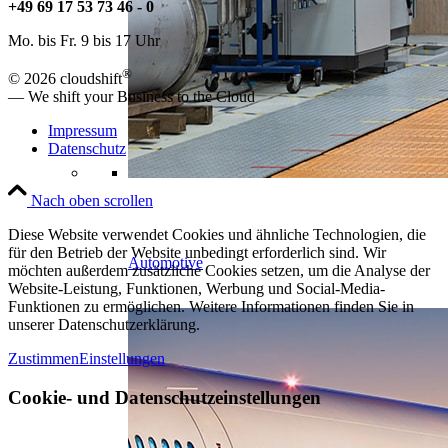
+49 69 17 53 73 46 - 0
Mo. bis Fr. 9 bis 17 Uhr
®
©
2026 cloudshift
—
We shift your Business to the Cloud
Impressum
Datenschutz
Nach oben scrollen
Diese Website verwendet Cookies und ähnliche Technologien, die
für den Betrieb der Website unbedingt erforderlich sind. Wir
Automotive
möchten außerdem zusätzliche Cookies setzen, um die Analyse der
Website-Leistung, Funktionen, Werbung und Social-Media-
Funktionen zu ermöglichen. Weitere Informationen finden Sie in
unserer Datenschutzerklärung.
Zustimmen
Einstellungen
Cookie- und Datenschutzeinstellungen