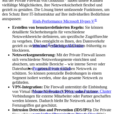
Mit der Private Firewall von cloudshift
haben unsere Kunden
vielfältige Möglichkeiten, ihre Netzwerksicherheit flexibel und
gezielt zu gestalten. Die Lösung bietet umfassende Funktionen, um
den Schutz Ihrer IT-Infrastruktur auf Ihre individuellen Bedürfnisse
anzupassen:
®
High-Performance Microsoft Hyper-V
Erstellen von benutzerdefinierten Regeln:
Sie können
detaillierte Sicherheitsregeln für verschiedene
Netzwerkbereiche definieren, um spezifische Zugriffsrechte
zu vergeben. Dies ermöglicht es Ihnen, den Datenverkehr
®
Windows
vServer und Cluster
gezielt zu steuern und verdächtige Aktivitäten frühzeitig zu
blockieren.
Netzwerksegmentierung:
Mit der Private Firewall lassen
sich verschiedene Netzwerksegmente einrichten und
absichern, um sensible Bereiche – wie interne Server oder
Proxmox Private Cloud
Datenbanken – getrennt vom restlichen Netzwerk zu
schützen. So können potenzielle Bedrohungen in einem
Segment isoliert werden, ohne das gesamte Netzwerk zu
gefährden.
VPN-Integration:
Die Firewall unterstützt die Einbindung
Managed Proxmox Server oder Proxmox Cluster
von Virtual Private Networks (VPNs), sodass sichere
Verbindungen für externe Mitarbeiter oder Partner geschaffen
werden können. Dadurch bleibt Ihr Netzwerk auch bei
Fernzugriffen gut geschützt.
Intrusion Detection and Prevention (IDS/IPS):
Die Private