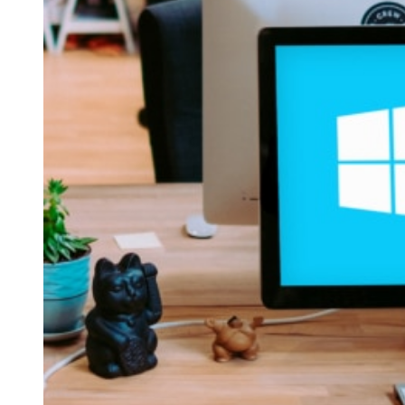
®
führende Shopsystem Shopware
Software as a Service
®
cloudshift
Newsletter-Tool
Mandantenfähiges Enterprise Newsletter-System
für den Einsatz im Mittelstand oder