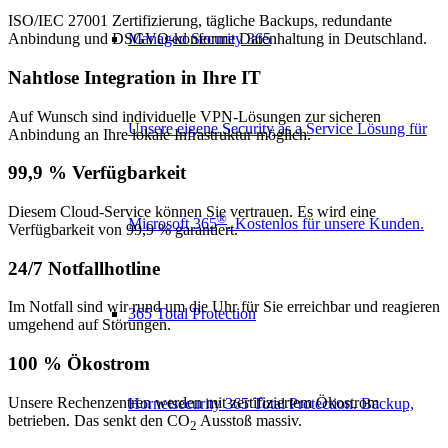
ISO/IEC 27001 Zertifizierung, tägliche Backups, redundante
Managed Security 365
Anbindung und DSGVO-konforme Datenhaltung in Deutschland.
Nahtlose Integration in Ihre IT
Auf Wunsch sind individuelle VPN-Lösungen zur sicheren
Unsere eigene Security as a Service Lösung für
Anbindung an Ihre lokale Infrastruktur möglich.
99,9 % Verfügbarkeit
Diesem Cloud-Service können Sie vertrauen. Es wird eine
®
Microsoft 365
. Kostenlos für unsere Kunden.
Verfügbarkeit von 99,9 % garantiert.
24/7 Notfallhotline
Im Notfall sind wir rund um die Uhr für Sie erreichbar und reagieren
365 Total Protection
umgehend auf Störungen.
100 % Ökostrom
Unsere Rechenzentren werden mit zertifiziertem Ökostrom
Hornetsecurity 365 Total Protection. Backup,
betrieben. Das senkt den CO
Ausstoß massiv.
2