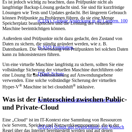
Es ist jedoch wichtig zu beachten, dass Prüfpunkte nicht als
langfristige Backup-Lösung gedacht sind. Sie sind für kurzfristige
Lösungen wie Tests und Updates gedacht. Bei längerem Gebrauch
können Prüfpunkte zu Problemen führen, da sie eine Menge
(CDN). Globale Abdeckung in 40 Ländern. 100
Speicherplatz beanspruchen und die Leistung der virtuellen
Maschine beeinträchtigen können.
Außerdem sind Prüfpunkte nicht dazu gedacht, den Zustand von
Daten zu sichern, die ständig geändert werden, wie z. B.
% SSD Festplatten.
Datenbanken. Die Verwendung von Prüfpunkten bei solchen Daten
kann zu Inkonsistenzen führen.
Um eine virtuelle Maschine langfristig zu sichern, sollten Sie eine
vollständige Sicherung der virtuellen Maschine durchführen oder
DDoS-Schutz
eine Lösung für die Datensicherung auf Anwendungsebene
verwenden. Eine solche vollständige Sicherung der virtuellen
®
®
Hyper-V
Maschine ist bei cloudshift
inklusive.
Was ist der Unterschied zwischen Public-
Professioneller Distributed Denial of Service
und Private-Cloud
Eine „Cloud“ ist im IT-Kontext eine Sammlung von Ressourcen
(wie Servern, Speicher und Netzwerkkomponenten), die in der
(DDoS) Schutz aus Deutschland. Auf Wunsch
Regel über das Internet bereitgestellt werden und auf denen