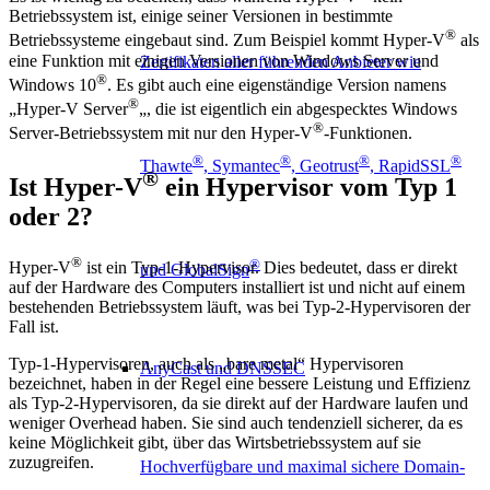
Betriebssystem ist, einige seiner Versionen in bestimmte
®
Betriebssysteme eingebaut sind. Zum Beispiel kommt Hyper-V
als
eine Funktion mit einigen Versionen von Windows Server und
Zertifikaten aller führenden Anbieter wie
®
Windows 10
. Es gibt auch eine eigenständige Version namens
®
„Hyper-V Server
„, die ist eigentlich ein abgespecktes Windows
®
Server-Betriebssystem mit nur den Hyper-V
-Funktionen.
®
®
®
®
Thawte
, Symantec
, Geotrust
, RapidSSL
®
Ist Hyper-V
ein Hypervisor vom Typ 1
oder 2?
®
®
Hyper-V
ist ein Typ-1-Hypervisor. Dies bedeutet, dass er direkt
und GlobalSign
auf der Hardware des Computers installiert ist und nicht auf einem
bestehenden Betriebssystem läuft, was bei Typ-2-Hypervisoren der
Fall ist.
Typ-1-Hypervisoren, auch als „bare metal“ Hypervisoren
AnyCast und DNSSEC
bezeichnet, haben in der Regel eine bessere Leistung und Effizienz
als Typ-2-Hypervisoren, da sie direkt auf der Hardware laufen und
weniger Overhead haben. Sie sind auch tendenziell sicherer, da es
keine Möglichkeit gibt, über das Wirtsbetriebssystem auf sie
zuzugreifen.
Hochverfügbare und maximal sichere Domain-