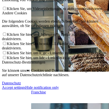
Klicken Sie, um Videoeinbettungen zu aktivieren/deaktivieren.
Andere Cookies
Die folgenden Cookies werden ebenfalls benötigt - Sie können
auswählen, ob Sie sie zulassen möchten:
Klicken Sie hier, um _hjSession* - Hotjar zu aktivieren /
deaktivieren.
Klicken Sie hier, um bcookie - Linkedin zu aktivieren /
deaktivieren.
Klicken Sie hier, um li_gc - Linkedin zu aktivieren / deaktivieren.
Klicken Sie hier, um lidc - Linkedin zu aktivieren / deaktivieren.
Datenschutz-Bestimmungen
Sie können unsere Cookies und Datenschutzeinstellungen im Detail
auf unserer Datenschutzrichtlinie nachlesen.
Datenschutz
Accept settings
Hide notification only
Franchise