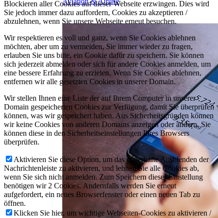
Aviation & Airline
Blockieren aller Cookies auf dieser Webseite erzwingen. Dies wird
Sie jedoch immer dazu auffordern, Cookies zu akzeptieren /
abzulehnen, wenn Sie unsere Webseite erneut besuchen.
Wir respektieren es voll und ganz, wenn Sie Cookies ablehnen
möchten, aber um zu vermeiden, Sie immer wieder zu fragen,
erlauben Sie uns bitte, ein Cookie dafür zu speichern. Sie können
sich jederzeit abmelden oder sich für andere Cookies anmelden, um
eine bessere Erfahrung zu erzielen. Wenn Sie Cookies ablehnen,
entfernen wir alle gesetzten Cookies in unserer Domain.
Wir stellen Ihnen eine Liste der auf Ihrem Computer in unserer
Domain gespeicherten Cookies zur Verfügung, damit Sie überprüfen
können, was wir gespeichert haben. Aus Sicherheitsgründen können
wir keine Cookies von anderen Domains anzeigen oder ändern. Sie
können diese in den Sicherheitseinstellungen Ihres Browsers
überprüfen.
Aktivieren Sie diese Option, um das dauerhafte Ausblenden der
Nachrichtenleiste zu aktivieren, und lehnen Sie alle Cookies ab,
wenn Sie sich nicht anmelden. Zum Speichern dieser Einstellung
benötigen wir 2 Cookies. Andernfalls werden Sie erneut
aufgefordert, ein neues Browserfenster oder einen neuen Tab zu
öffnen.
Klicken Sie hier, um wichtige Webseiten-Cookies zu aktivieren /